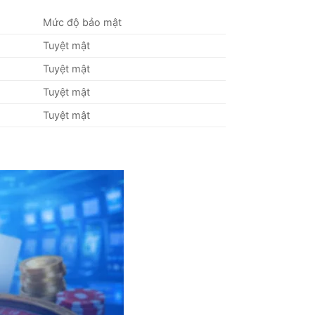
Mức độ bảo mật
Tuyệt mật
Tuyệt mật
Tuyệt mật
Tuyệt mật