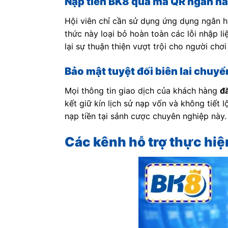
Nạp tiền BK8 qua mã QR ngân hàn
Hội viên chỉ cần sử dụng ứng dụng ngân 
thức này loại bỏ hoàn toàn các lỗi nhập l
lại sự thuận thiện vượt trội cho người chơi
Bảo mật tuyệt đối biên lai chuyể
Mọi thông tin giao dịch của khách hàng
đ
kết giữ kín lịch sử nạp vốn và không tiết 
nạp tiền tại sảnh cược chuyên nghiệp này.
Các kênh hỗ trợ thực hiệ