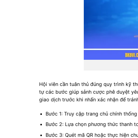
Hội viên cần tuân thủ đúng quy trình kỹ t
tự các bước giúp sảnh cược phê duyệt y
giao dịch trước khi nhấn xác nhận để trán
Bước 1: Truy cập trang chủ chính thống 
Bước 2: Lựa chọn phương thức thanh toá
Bước 3: Quét mã QR hoặc thực hiện chuy