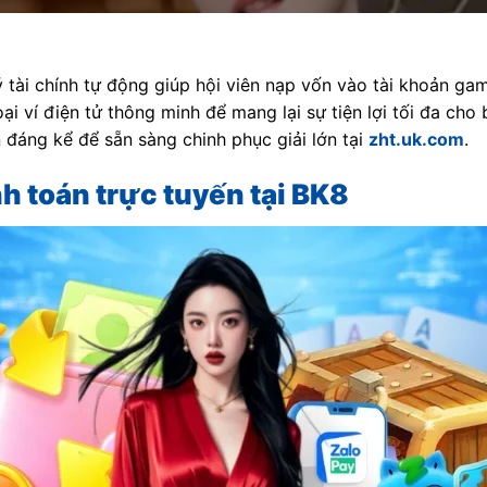
 tài chính tự động giúp hội viên nạp vốn vào tài khoản gam
oại ví điện tử thông minh để mang lại sự tiện lợi tối đa c
 đáng kể để sẵn sàng chinh phục giải lớn tại
zht.uk.com
.
h toán trực tuyến tại BK8