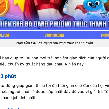
Nạp tiền BK8 đa dạng phương thức thanh toán
i bản giúp tối ưu hóa mọi trải nghiệm giao dịch của người
tiêu chuẩn kỹ thuật hàng đầu châu Á hiện nay.
 3 phút
ự động giúp giảm thiểu tối đa thời gian chờ đợi của hội 
ư của người chơi sẽ được cập nhật đầy đủ vào ví giải trí. T
thao kịch tính nhất.