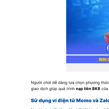
Người chơi dễ dàng lựa chọn phương thức
giao dịch giúp quá trình
nạp tiền BK8
của 
Sử dụng ví điện tử Momo và Za