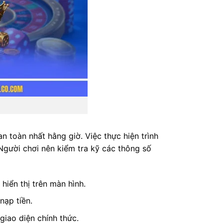
 toàn nhất hằng giờ. Việc thực hiện trình
gười chơi nên kiểm tra kỹ các thông số
hiển thị trên màn hình.
nạp tiền.
giao diện chính thức.