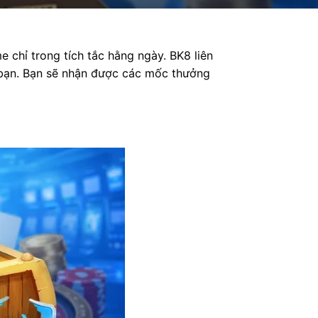
e chỉ trong tích tắc hằng ngày. BK8 liên
ho bạn. Bạn sẽ nhận được các mốc thưởng