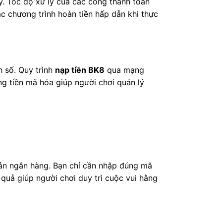
ày. Tốc độ xử lý của các cổng thanh toán
c chương trình hoàn tiền hấp dẫn khi thực
h số. Quy trình
nạp tiền BK8
qua mạng
ng tiền mã hóa giúp người chơi quản lý
ản ngân hàng. Bạn chỉ cần nhập đúng mã
 quả giúp người chơi duy trì cuộc vui hằng