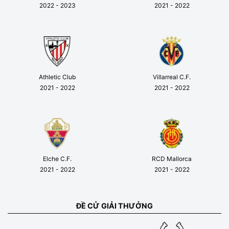
2022 - 2023
2021 - 2022
Athletic Club
Villarreal C.F.
2021 - 2022
2021 - 2022
Elche C.F.
RCD Mallorca
2021 - 2022
2021 - 2022
ĐỀ CỬ GIẢI THƯỞNG