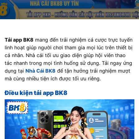
Tải app BK8
mang đến trải nghiệm cá cược trực tuyến
linh hoạt giúp người chơi tham gia mọi lúc trên thiết bị
cá nhân. Nhà cái tối ưu giao diện giúp hội viên thao
tác nhanh trong mọi tình huống sử dụng. Tải ngay ứng
dụng tại
Nhà Cái BK8
để tận hưởng trải nghiệm mượt
mà cùng nhiều tiện ích được tối ưu riêng.
Điều kiện tải app BK8