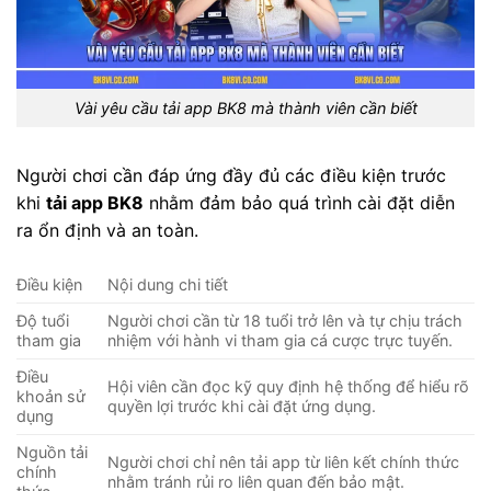
Vài yêu cầu tải app BK8 mà thành viên cần biết
Người chơi cần đáp ứng đầy đủ các điều kiện trước
khi
tải app BK8
nhằm đảm bảo quá trình cài đặt diễn
ra ổn định và an toàn.
Điều kiện
Nội dung chi tiết
Độ tuổi
Người chơi cần từ 18 tuổi trở lên và tự chịu trách
tham gia
nhiệm với hành vi tham gia cá cược trực tuyến.
Điều
Hội viên cần đọc kỹ quy định hệ thống để hiểu rõ
khoản sử
quyền lợi trước khi cài đặt ứng dụng.
dụng
Nguồn tải
Người chơi chỉ nên tải app từ liên kết chính thức
chính
nhằm tránh rủi ro liên quan đến bảo mật.