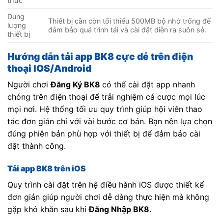
thức
Dung
Thiết bị cần còn tối thiểu 500MB bộ nhớ trống để
lượng
đảm bảo quá trình tải và cài đặt diễn ra suôn sẻ.
thiết bị
Hướng dẫn tải app BK8 cực dễ trên điện
thoại IOS/Android
Người chơi
Đăng Ký BK8
có thể cài đặt app nhanh
chóng trên điện thoại để trải nghiệm cá cược mọi lúc
mọi nơi. Hệ thống tối ưu quy trình giúp hội viên thao
tác đơn giản chỉ với vài bước cơ bản. Bạn nên lựa chọn
đúng phiên bản phù hợp với thiết bị để đảm bảo cài
đặt thành công.
Tải app BK8 trên iOS
Quy trình cài đặt trên hệ điều hành iOS được thiết kế
đơn giản giúp người chơi dễ dàng thực hiện mà không
gặp khó khăn sau khi
Đăng Nhập BK8
.