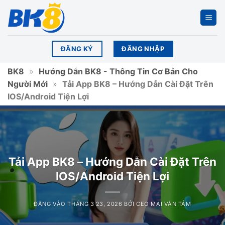
Bỏ
qua
nội
dung
ĐĂNG NHẬP
ĐĂNG KÝ
BK8
»
Hướng Dẫn BK8 - Thông Tin Cơ Bản Cho
Người Mới
»
Tải App BK8 – Hướng Dẫn Cài Đặt Trên
IOS/Android Tiện Lợi
Tải App BK8 – Hướng Dẫn Cài Đặt Trên
IOS/Android Tiện Lợi
ĐĂNG VÀO
THÁNG 3 23, 2026
BỞI
CEO MAI VĂN TÁM