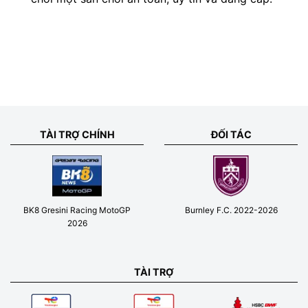
TÀI TRỢ CHÍNH
ĐỐI TÁC
BK8 Gresini Racing MotoGP
Burnley F.C. 2022-2026
2026
TÀI TRỢ