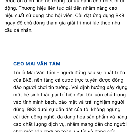
cược ổn định nhờ hệ thống tối ưu dành cho thiết bị di
động. Thương hiệu liên tục cải tiến nhằm nâng cao
hiệu suất sử dụng cho hội viên. Cài đặt ứng dụng BK8
ngay để chủ động tham gia giải trí mọi lúc theo nhu
cầu cá nhân.
CEO MAI VĂN TÁM
Tôi là Mai Văn Tám - người đứng sau sự phát triển
của BK8, nền tảng cá cược trực tuyến được đông
đảo người chơi tin tưởng. Với định hướng xây dựng
một hệ sinh thái giải trí hiện đại, tôi luôn chú trọng
vào tính minh bạch, bảo mật và trải nghiệm người
dùng. BK8 dưới sự dẫn dắt của tôi không ngừng
cải tiến công nghệ, đa dạng hóa sản phẩm và nâng
cao chất lượng dịch vụ, nhằm mang đến cho người
chơi một sân chơi an toàn, uy tín và đẳng cấp.